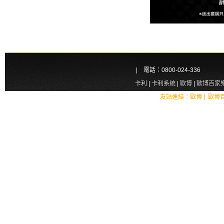
| 電話：0800-024-336
卡利
|
卡利系統
|
歐博
|
歐博百家
|
友站連結：
歐博
歐博
今天台灣大樂透彩開獎號碼，20